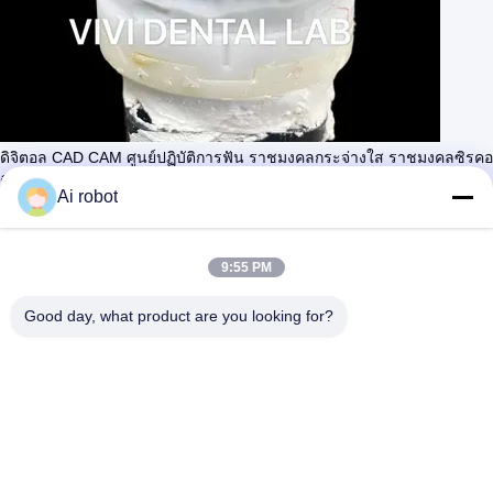
ดิจิตอล CAD CAM ศูนย์ปฏิบัติการฟัน ราชมงคลกระจ่างใส ราชมงคลซิรคอ
นิยาชั้น
Ai robot
ติดต่อตอนนี้
เรียนรู้ เพิ่มเติม
#
มงกุฎซิรโคเนียชั้น
#
มงกุฎโลหะสูง
#
PMMA รางวัลชั่วคราว
9:55 PM
สายฟันและสะพานฟัน
Good day, what product are you looking for?
2025-07-04
173 ความเห็น
ชื่อสินค้า: สายมงคลซิกอร์โคนี คําอธิบาย: รางวัล ที่ ทํา จาก ซิรคอ
ดูเพิ่มเติม
นี ยม เป็น ที่ แพร่หลาย มาก ขึ้น และ มี ข้อ ประโยชน์ บาง อย่าง ความแข็ง
แรง ธ อร์ กอนี ย่า เป็น ธ อร์ ที่ มี ความ แข็งแรง และ ทนทานกุหลา...
ดูเพิ่มเติม
ข้อความจากผู้เข้าชม
ส่งข้อความ