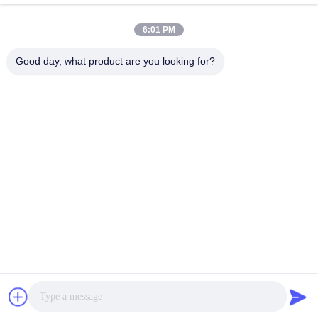
VIVI DENTAI
LABORATORY
6:01 PM
Good day, what product are you looking for?
VIVI Dental Lab เป็นห้องปฏิบัติการบริการครบวงจรระดับสูง
จากเชนเจน ประเทศจีน ห้องปฏิบัติการทันตแพทย์ที่ได้รับการ
รับรองจาก CE, ISO และ FDA ความมุ่งมั่นในการมีคุณภาพ
สูง, เวลาการตอบสนองที่รวดเร็วและบริการมืออาชีพได้ชนะ
จํานวนมาก ผลตอบสนองที่ดีจากตลาดยุโรปและ
สหรัฐอเมริกา
นโยบายความเป็นส่วนตัว
|
แผนผังเว็บไซต์
| จีนคุณภาพดี ห้องปฏิบัติ
การทันตกรรมของจีน ผู้ผลิต. 2022-2026
VIVI DENTAI
LABORATORY
. สงวนลิขสิทธิ์.