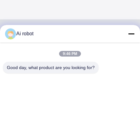
Ai robot
VIVI DENTAI
LABORATORY
9:46 PM
Good day, what product are you looking for?
VIVI Dental Lab เป็นห้องปฏิบัติการบริการครบวงจรระดับสูง
จากเชนเจน ประเทศจีน ห้องปฏิบัติการทันตแพทย์ที่ได้รับการ
รับรองจาก CE, ISO และ FDA ความมุ่งมั่นในการมีคุณภาพ
สูง, เวลาการตอบสนองที่รวดเร็วและบริการมืออาชีพได้ชนะ
จํานวนมาก ผลตอบสนองที่ดีจากตลาดยุโรปและ
สหรัฐอเมริกา