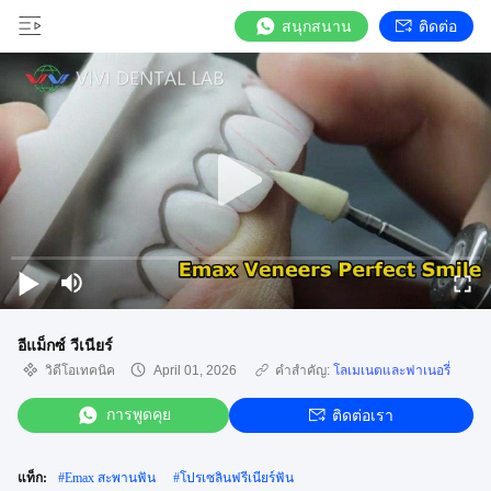
สนุกสนาน
ติดต่อ
อีแม็กซ์ วีเนียร์
วิดีโอเทคนิค
April 01, 2026
คำสำคัญ:
โลเมเนตและฟาเนอรี่
การพูดคุย
ติดต่อเรา
แท็ก:
#
Emax สะพานฟัน
#
โปรเซลินฟรีเนียร์ฟัน