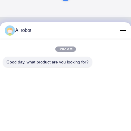
Ai robot
VIVI DENTAI
LABORATORY
3:02 AM
Good day, what product are you looking for?
VIVI Dental Lab เป็นห้องปฏิบัติการบริการครบวงจรระดับสูง
จากเชนเจน ประเทศจีน ห้องปฏิบัติการทันตแพทย์ที่ได้รับการ
รับรองจาก CE, ISO และ FDA ความมุ่งมั่นในการมีคุณภาพ
สูง, เวลาการตอบสนองที่รวดเร็วและบริการมืออาชีพได้ชนะ
จํานวนมาก ผลตอบสนองที่ดีจากตลาดยุโรปและ
สหรัฐอเมริกา