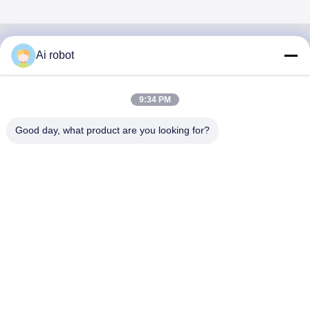
Ai robot
VIVI DENTAI
LABORATORY
9:34 PM
Good day, what product are you looking for?
VIVI Dental Lab เป็นห้องปฏิบัติการบริการครบวงจรระดับสูง
จากเชนเจน ประเทศจีน ห้องปฏิบัติการทันตแพทย์ที่ได้รับการ
รับรองจาก CE, ISO และ FDA ความมุ่งมั่นในการมีคุณภาพ
สูง, เวลาการตอบสนองที่รวดเร็วและบริการมืออาชีพได้ชนะ
จํานวนมาก ผลตอบสนองที่ดีจากตลาดยุโรปและ
สหรัฐอเมริกา