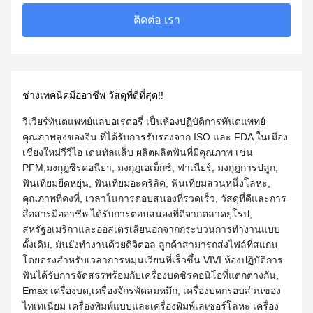
ติดต่อ เรา
ช่างเทคนิคมืออาชีพ วัสดุที่ดีที่สุด!!
วิเวียร์ทันตแพทย์แลบอเรตอรี่ เป็นห้องปฏิบัติการทันตแพทย์
คุณภาพสูงของจีน ที่ได้รับการรับรองจาก ISO และ FDA ในเมือง
เชียงใหม่วีวีไอ เดนทัลแล็บ ผลิตผลิตฟันที่มีคุณภาพ เช่น
PFM,มงกุฎซิรคอนียา, มงกุฎเอเม็กซ์, ฟาเนียร์, มงกุฎการปลูก,
ฟันเทียมยืดหยุ่น, ฟันเทียมอะคริลิค, ฟันเทียมส่วนหนึ่งโลหะ,
คุณภาพที่คงที่, เวลาในการตอบสนองที่รวดเร็ว, วัสดุที่ดีและการ
สื่อสารมืออาชีพ ได้รับการตอบสนองที่ดีจากตลาดยุโรป,
สหรัฐอเมริกาและออสเตรเลียนอกจากกระบวนการทํางานแบบ
ดั้งเดิม, มันยังทํางานด้วยดิจิตอล ลูกค้าสามารถส่งไฟล์ที่สแกน
โดยตรงสําหรับเวลาการหมุนเวียนที่เร็วขึ้น VIVI ห้องปฏิบัติการ
ฟันได้รับการจัดสรรพร้อมกับเครื่องบดซิรคอนิโอที่แตกต่างกัน,
Emax เครื่องบด,เครื่องจักรพัดลมหมึก, เครื่องบดกรอบส่วนของ
ไทเทเนียม เครื่องพิมพ์แบบและเครื่องพิมพ์เลเซอร์โลหะ เครื่อง