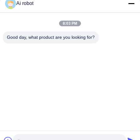
Ai robot
VIVI DENTAI
LABORATORY
8:03 PM
Good day, what product are you looking for?
VIVI Dental Lab เป็นห้องปฏิบัติการบริการครบวงจรระดับสูง
จากเชนเจน ประเทศจีน ห้องปฏิบัติการทันตแพทย์ที่ได้รับการ
รับรองจาก CE, ISO และ FDA ความมุ่งมั่นในการมีคุณภาพ
สูง, เวลาการตอบสนองที่รวดเร็วและบริการมืออาชีพได้ชนะ
จํานวนมาก ผลตอบสนองที่ดีจากตลาดยุโรปและ
สหรัฐอเมริกา
นโยบายความเป็นส่วนตัว
|
แผนผังเว็บไซต์
| จีนคุณภาพดี ห้องปฏิบัติ
การทันตกรรมของจีน ผู้ผลิต. 2022-2026
VIVI DENTAI