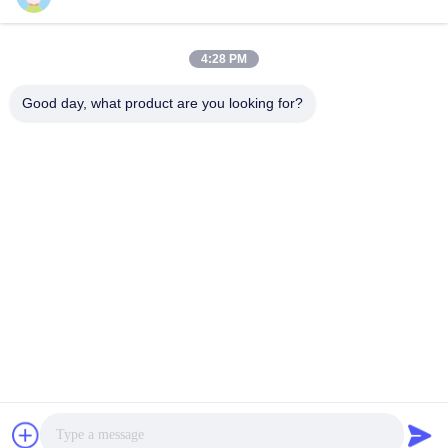
VIVI DENTAI
LABORATORY
4:28 PM
Good day, what product are you looking for?
VIVI Dental Lab เป็นห้องปฏิบัติการบริการครบวงจรระดับสูง
จากเชนเจน ประเทศจีน ห้องปฏิบัติการทันตแพทย์ที่ได้รับการ
รับรองจาก CE, ISO และ FDA ความมุ่งมั่นในการมีคุณภาพ
สูง, เวลาการตอบสนองที่รวดเร็วและบริการมืออาชีพได้ชนะ
จํานวนมาก ผลตอบสนองที่ดีจากตลาดยุโรปและ
สหรัฐอเมริกา
นโยบายความเป็นส่วนตัว
|
แผนผังเว็บไซต์
| จีนคุณภาพดี ห้องปฏิบัติ
การทันตกรรมของจีน ผู้ผลิต. 2022-2026
VIVI DENTAI
LABORATORY
. สงวนลิขสิทธิ์.