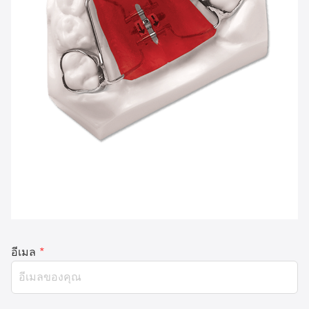
อีเมล
*