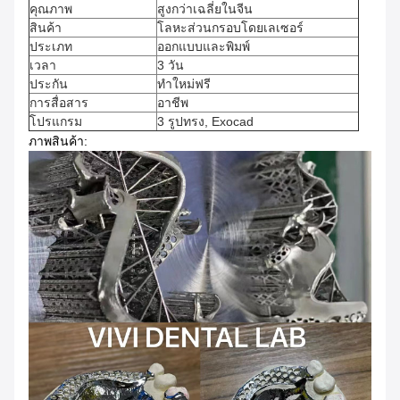
คุณภาพ
สูงกว่าเฉลี่ยในจีน
สินค้า
โลหะส่วนกรอบโดยเลเซอร์
ประเภท
ออกแบบและพิมพ์
เวลา
3 วัน
ประกัน
ทําใหม่ฟรี
การสื่อสาร
อาชีพ
โปรแกรม
3 รูปทรง, Exocad
ภาพสินค้า: