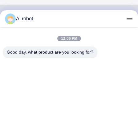
Ai robot
VIVI DENTAI
LABORATORY
12:06 PM
Good day, what product are you looking for?
VIVI Dental Lab เป็นห้องปฏิบัติการบริการครบวงจรระดับสูง
จากเชนเจน ประเทศจีน ห้องปฏิบัติการทันตแพทย์ที่ได้รับการ
รับรองจาก CE, ISO และ FDA ความมุ่งมั่นในการมีคุณภาพ
สูง, เวลาการตอบสนองที่รวดเร็วและบริการมืออาชีพได้ชนะ
จํานวนมาก ผลตอบสนองที่ดีจากตลาดยุโรปและ
สหรัฐอเมริกา