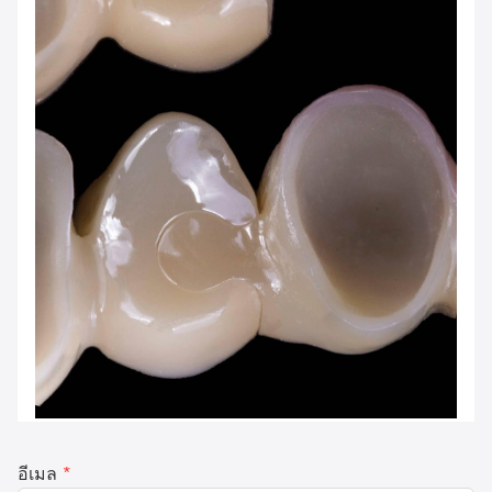
อีเมล
*