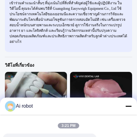
เข้าร่วมคำแนะนำสั้นๆ ที่มุ่งเน้นไปที่สิ่งที่สำคัญต่อผู้ใช้และผู้ปฏิบัติงาน ใน
วิดีโอนี้ คุณจะได้ค้นพบวิธีที่ Guangdong Easyweigh Equipment Co., Ltd ใช้
ประโยชน์จากเทคโนโลยีของเยอรมนีและความเชี่ยวชาญด้านการวิจัยและ
พัฒนาระดับโลกเพื่อนำเสนอโซลูชันการตรวจสอบอัตโนมัติ เช่น เครื่องตรวจ
สอบน้ำหนักบนสายพานและระบบเอ็กซเรย์ ดูการใช้งานจริงในการแปรรูป
อาหาร ยา และโลจิสติกส์ และเรียนรู้ว่านวัตกรรมเหล่านี้ปรับปรุงความ
ปลอดภัยของผลิตภัณฑ์และประสิทธิภาพการผลิตสำหรับลูกค้าต่างประเทศได้
อย่างไร
วิดีโอที่เกี่ยวข้อง
00:47
00:43
Ai robot
อีแม็กซ์ วีเนียร์
ฟันปลอมบด
วิดีโอเทคนิค
วิดีโอเทคนิค
April 01, 2026
April 01, 2026
3:21 PM